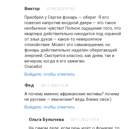
Виктор
27.09.2022 07:33
Приобрёл у Сергея фонарь — оберег. Я его
повесил напротив входной двери — это такое
необычное чувство! Полное ощущение того, что
квартира действительно находится под охраной
от злых духов — какое-то невероятное
спокойствие. Может это самовнушение, но
фонарь действительно наделён оберегающей
энергией. Смотрится классно, как днём, так и
вечером, когда я его зажигаю.
Спасибо!
Войдите, чтобы ответить
Фед
08.11.2022 12:45
А почему именно африканские мотивы? почему
не русские — языческие? ведь ближе свое:)
Войдите, чтобы ответить
Ольга Булычева
08.11.2022 14:14
На самом деле, если речь идёт о фонарях, то