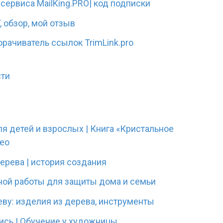
сервиса MailKing.PRO| код подписки
, обзор, мой отзыв
ачиватель ссылок TrimLink.pro
сти
я детей и взрослых | Книга «Кристальное
део
ерева | история создания
ной работы для защиты дома и семьи
еву: изделия из дерева, инструменты
ись | Обучение у художницы