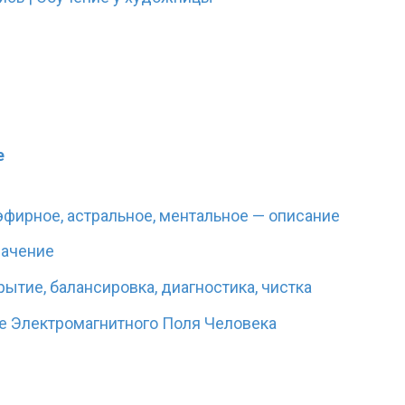
е
 эфирное, астральное, ментальное — описание
начение
рытие, балансировка, диагностика, чистка
е Электромагнитного Поля Человека